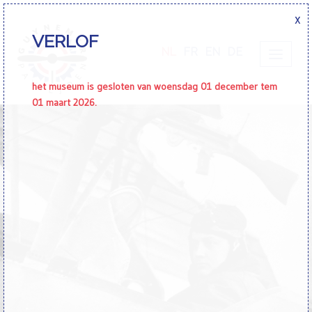
x
VERLOF
NL
FR
EN
DE
het museum is gesloten van woensdag 01 december tem
01 maart 2026.