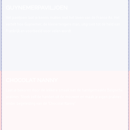
GUYNEMERPAVILJOEN
Het paviljoen laat je kennis maken met het leven van de Franse As. Het
vertelt hoe Guynemer, de kleine tengere man, uitgroeit tot dé held van
Frankrijk en voorbeeld voor velen wordt.
CHOCOLAT NANNY
Laat je bekoren door de lekkere smaak van de handgemaakte Belgische
pralines. Steek zelf de handen uit de mouwen en maak je eigen pralines
onder begeleiding van dé ‘Chocolat Nanny’.