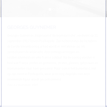
GEORGES GUYNEMER
Georges Guynemer, bijgenaamd ‘de legendarische’, verdwijnt op 11
september 1917 boven Poelkapelle. Zijn heldenstatus die hij tijdens
de Eerste Wereldoorlog al had wordt er niet kleiner op. Hij
symboliseert de wilskracht, doorzettingsvermogen en
vastberadenheid van elke Franse soldaat. Na de oorlog worden in
heel wat Franse steden en gemeente, straten, pleinen, gebouwen en
monumenten naar hem genoemd. Maar ook in het buitenland, niet
op zijn minst in Poelkapelle, waar je nu nog dagelijks met deze
innemende figuur wordt geconfronteerd.
Foto: © L’Illustration, 1916