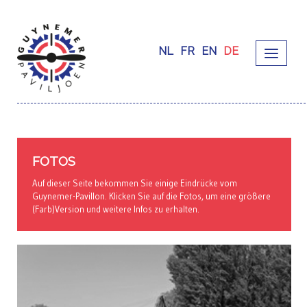
NL
FR
EN
DE
FOTOS
Auf dieser Seite bekommen Sie einige Eindrücke vom
Guynemer-Pavillon. Klicken Sie auf die Fotos, um eine größere
(Farb)Version und weitere Infos zu erhalten.